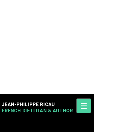
JEAN-PHILIPPE RICAU
FRENCH DIETITIAN
&
AUTHOR
Jean-Philippe Ricau French Cyprus Dietitian