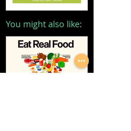
You might also like:
Αμερικανικός διατροφικός
οδηγός : όταν η διατροφή
γίνεται εργαλείο πολιτικής,