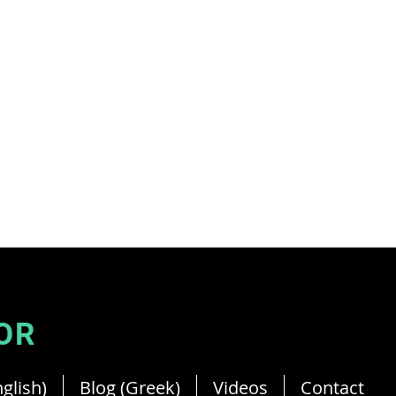
Your French Dietitian in Cyprus.
Member of Cyprus Dietitian.
OR
glish)
Blog (Greek)
Videos
Contact