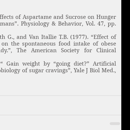
“Effects of Aspartame and Sucrose on Hunger 
ans”. Physiology & Behavior, Vol. 47, pp. 
th G., and Van Itallie T.B. (1977). “Effect of 
n on the spontaneous food intake of obese 
udy.”, The American Society for Clinical 
“ Gain weight by “going diet?” Artificial 
iology of sugar cravings”, Yale J Biol Med., 