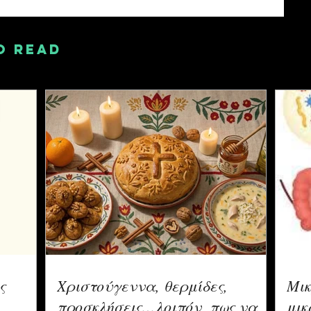
O READ
ς
Χριστούγεννα, θερμίδες,
Μικ
προσκλήσεις…λοιπόν, πως να
μικ