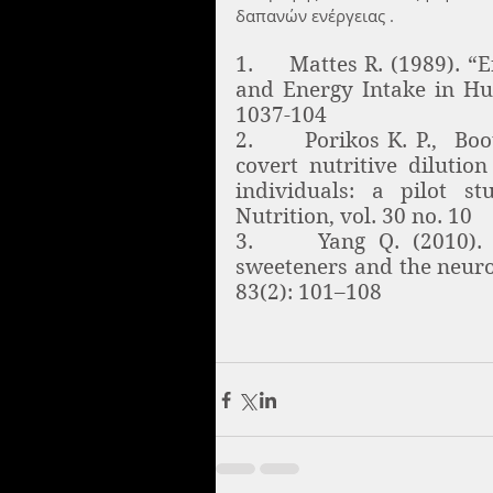
δαπανών ενέργειας .
1.     Mattes R. (1989). 
and Energy Intake in Hum
1037-104
2.      Porikos K. P.,  Boo
covert nutritive dilutio
individuals: a pilot st
Nutrition, vol. 30 no. 10
3.     Yang Q. (2010). 
sweeteners and the neurob
83(2): 101–108