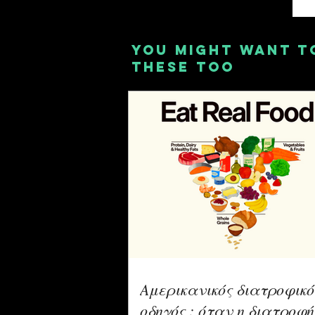
YOU MIGHT WANT T
THESE TOO
Αμερικανικός διατροφικό
οδηγός : όταν η διατροφή