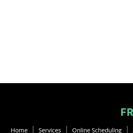
Jean-Philippe Ricau French Cyprus Dietitian
F
Home
Services
Online Scheduling