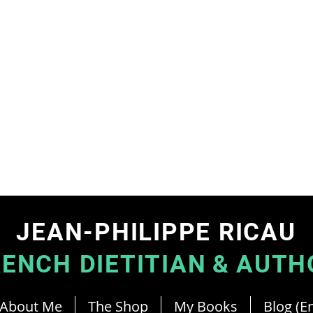
JEAN-PHILIPPE RICAU
RENCH DIETITIAN
&
AUTH
About Me
The Shop
My Books
Blog (En