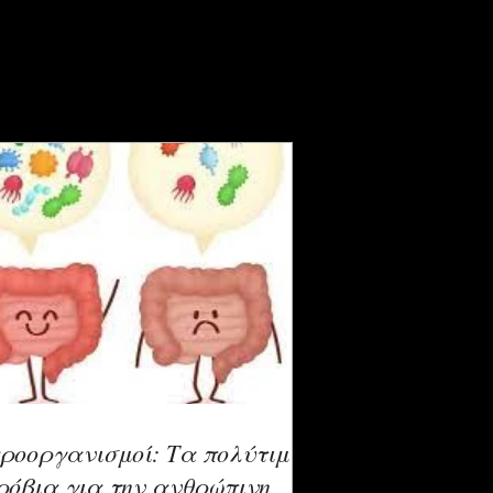
ροοργανισμοί: Τα πολύτιμα
ρόβια για την ανθρώπινη