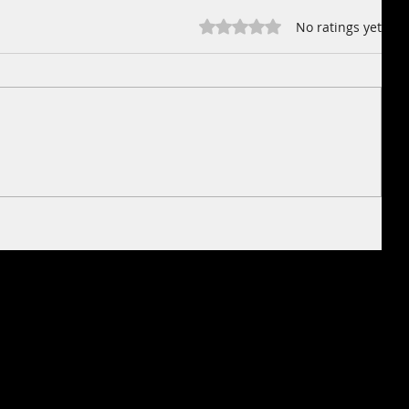
Rated 0 out of 5 stars.
No ratings yet