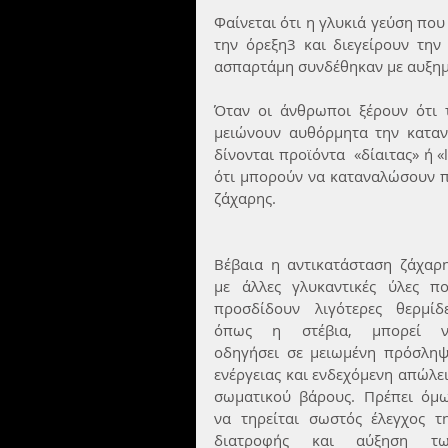
Φαίνεται ότι η γλυκιά γεύση που
την όρεξη3 και διεγείρουν την
ασπαρτάμη συνδέθηκαν με αυξημ
Όταν οι άνθρωποι ξέρουν ότι 
μειώνουν αυθόρμητα την καταν
δίνονται προϊόντα  «δίαιτας» ή «
ότι μπορούν να καταναλώσουν π
ζάχαρης.
Βέβαια η αντικατάσταση ζάχαρη
με άλλες γλυκαντικές ύλες πο
προσδίδουν λιγότερες θερμίδε
όπως η στέβια, μπορεί ν
οδηγήσει σε μειωμένη πρόσληψ
ενέργειας και ενδεχόμενη απώλει
σωματικού βάρους. Πρέπει όμω
να τηρείται σωστός έλεγχος τη
διατροφής και αύξηση τω