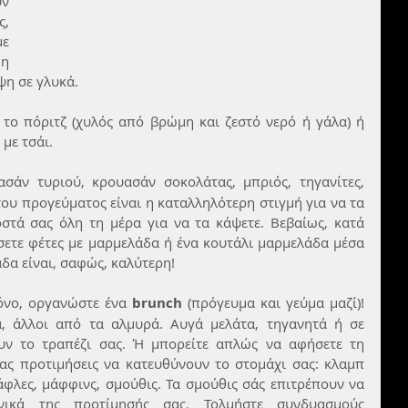
ν 
, 
 
η 
ψη σε γλυκά.
το πόριτζ (χυλός από βρώμη και ζεστό νερό ή γάλα) ή 
με τσάι.
ασάν τυριού, κρουασάν σοκολάτας, μπριός, τηγανίτες, 
του προγεύματος είναι η καταλληλότερη στιγμή για να τα 
στά σας όλη τη μέρα για να τα κάψετε. Βεβαίως, κατά 
σετε φέτες με μαρμελάδα ή ένα κουτάλι μαρμελάδα μέσα 
άδα είναι, σαφώς, καλύτερη!
ρόνο, οργανώστε ένα 
brunch
 (πρόγευμα και γεύμα μαζί)! 
, άλλοι από τα αλμυρά. Αυγά μελάτα, τηγανητά ή σε 
υν το τραπέζι σας. Ή μπορείτε απλώς να αφήσετε τη 
ας προτιμήσεις να κατευθύνουν το στομάχι σας: κλαμπ 
βάφλες, μάφφινς, σμούθις. Τα σμούθις σάς επιτρέπουν να 
νικά της προτίμησής σας. Τολμήστε συνδυασμούς 