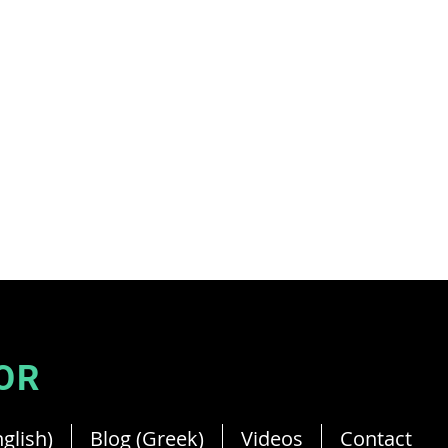
Your French Dietitian in Cyprus.
Member of Cyprus Dietitian.
OR
glish)
Blog (Greek)
Videos
Contact