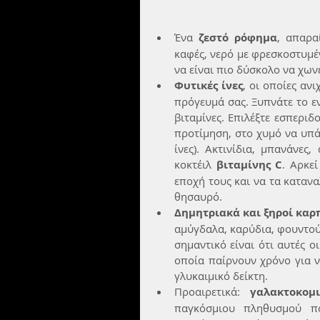
Ένα 
ζεστό ρόφημα
, απαρα
καφές, νερό με φρεσκοστυμέν
να είναι πιο δύσκολο να χωνε
Φυτικές ίνες
, οι οποίες αν
πρόγευμά σας. Ξυπνάτε το εν
βιταμίνες. Επιλέξτε εσπεριδ
προτίμηση, στο χυμό να υπάρ
ίνες). Ακτινίδια, μπανάνες
κοκτέιλ 
βιταμίνης C
. Αρκε
εποχή τους και να τα κατανα
θησαυρό.  
Δημητριακά και ξηροί καρ
αμύγδαλα, καρύδια, φουντούκι
σημαντικό είναι ότι αυτές ο
οποία παίρνουν χρόνο για ν
γλυκαιμικό δείκτη.  
Προαιρετικά: 
γαλακτοκομ
παγκόσμιου πληθυσμού πο