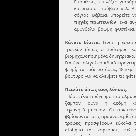
Επομένως, επιλέξτε γιαούρτ
κατσικίσιο, πρόβειο κτλ. Δ
σόγιας. Βέβαια, μπορείτε 
πηγές πρωτεινών
: ένα αυ
αμύγδαλα, βρώμη, φυστίκια.
Κάνετε δίαιτα
; Είναι η ευκαι
τροφών (όπως ο βούτυρος) και
βιομηχανοποιημένα δημητριακά, ο
Για ένα ολιγοθερμιδικό πρόγευ
ψωμί, το τσάι βοτάνων, ½ γκρέι
βούτυρο για να αλείψετε τις φέτε
Πεινάτε όπως τους λύκους
; 
 Πάρτε ένα πρόγευμα πιο αλμυρό: 
ζαμπόν, αυγά ή ακόμη κα
τηγανητό μπέικον. Οι πρωτεϊνε
(βρίσκονται στις προαναφερθείσε
τροφές) προσφέρουν εύκολα τ
αίσθημα του κορεσμού, ενώ ο