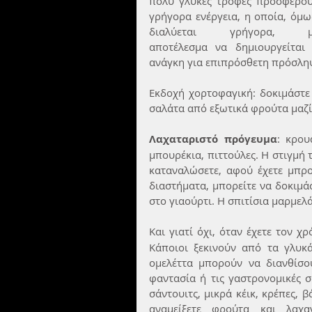
πολύ γλυκές τροφές προσφέρου
γρήγορα ενέργεια, η οποία, όμως
διαλύεται γρήγορα, με
αποτέλεσμα να δημιουργείται 
ανάγκη για επιπρόσθετη πρόσλη
Εκδοχή χορτοφαγική: δοκιμάστε 
σαλάτα από εξωτικά φρούτα μαζί 
Λαχαταριστό πρόγευμα
: κρου
μπουρέκια, πιττούλες. Η στιγμή 
καταναλώσετε, αφού έχετε μπρο
διαστήματα, μπορείτε να δοκιμά
στο γιαούρτι. Η σπιτίσια μαρμελ
Και γιατί όχι, όταν έχετε τον χ
Κάποιοι ξεκινούν από τα γλυκά
ομελέττα μπορούν να διανθίσο
φαντασία ή τις γαστρονομικές σ
σάντουιτς, μικρά κέικ, κρέπες, 
αναμείξετε φρούτα και λαχα