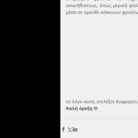
ασυνήθιστους, όπως μερικά φύλ
μέσα σε σμούθι κόκκινων φρούτ
το λόγο αυτό, επιλέξτε διαφορε
Καλή όρεξη !!!