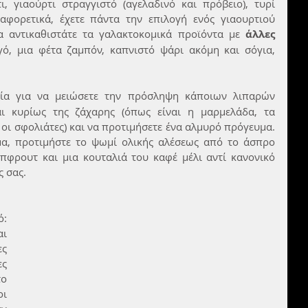
ι, γιαούρτι στραγγιστό (αγελαδινό και πρόβειο), τυρί 
ιαφορετικά, έχετε πάντα την επιλογή ενός γιαουρτιού 
να αντικαθιστάτε τα γαλακτοκομικά προϊόντα με 
άλλες 
γό, μια φέτα ζαμπόν, καπνιστό ψάρι ακόμη και σόγια, 
 
ρία για να μειώσετε την πρόσληψη κάποιων λιπαρών 
 κυρίως της ζάχαρης (όπως είναι η μαρμελάδα, τα 
ι σφολιάτες) και να προτιμήσετε ένα αλμυρό πρόγευμα. 
μα, προτιμήστε το ψωμί ολικής αλέσεως από το άσπρο 
πφρουτ και μια κουταλιά του καφέ μέλι αντί κανονικό 
ς σας.
ι 
ς 
ς 
ο 
ι 