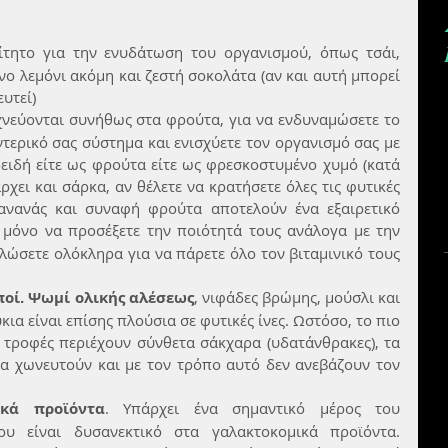
ίτητο για την ενυδάτωση του οργανισμού, όπως τσάι, 
ο λεμόνι ακόμη και ζεστή σοκολάτα (αν και αυτή μπορεί 
υτεί)  
ιχνεύονται συνήθως στα φρούτα, για να ενδυναμώσετε το 
τερικό σας σύστημα και ενισχύετε τον οργανισμό σας με 
οειδή είτε ως φρούτα είτε ως φρεσκοστυμένο χυμό (κατά 
χει και σάρκα, αν θέλετε να κρατήσετε όλες τις φυτικές 
, ανανάς και συναφή φρούτα αποτελούν ένα εξαιρετικό 
ί μόνο να προσέξετε την ποιότητά τους ανάλογα με την 
λώσετε ολόκληρα για να πάρετε όλο τον βιταμινικό τους 
ποί. Ψωμί ολικής αλέσεως
, νιφάδες βρώμης, μούσλι και 
α είναι επίσης πλούσια σε φυτικές ίνες. Ωστόσο, το πιο 
ι τροφές περιέχουν σύνθετα σάκχαρα (υδατάνθρακες), τα 
α χωνευτούν και με τον τρόπο αυτό δεν ανεβάζουν τον 
ικά προϊόντα
. Υπάρχει ένα σημαντικό μέρος του 
υ είναι δυσανεκτικό στα γαλακτοκομικά προϊόντα. 