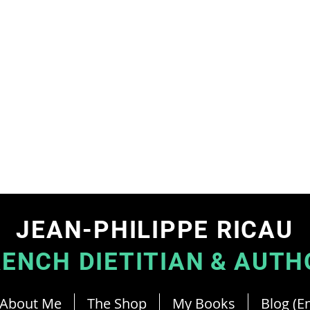
JEAN-PHILIPPE RICAU
RENCH DIETITIAN
&
AUTH
About Me
The Shop
My Books
Blog (En