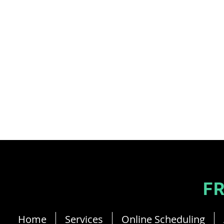
Jean-Philippe Ricau French Cyprus Dietitian
F
Home
Services
Online Scheduling