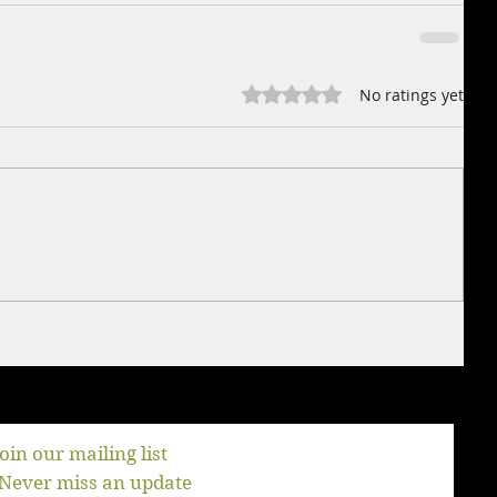
Rated 0 out of 5 stars.
No ratings yet
Join our mailing list
Never miss an update