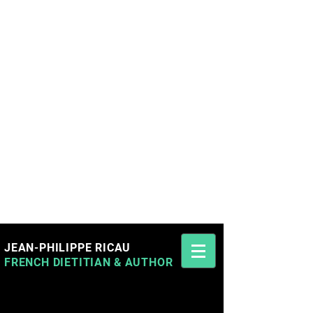
JEAN-PHILIPPE RICAU
FRENCH DIETITIAN
&
AUTHOR
Jean-Philippe Ricau French Cyprus Dietitian