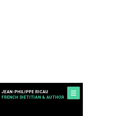
JEAN-PHILIPPE RICAU
FRENCH DIETITIAN
&
AUTHOR
Jean-Philippe Ricau French Cyprus Dietitian